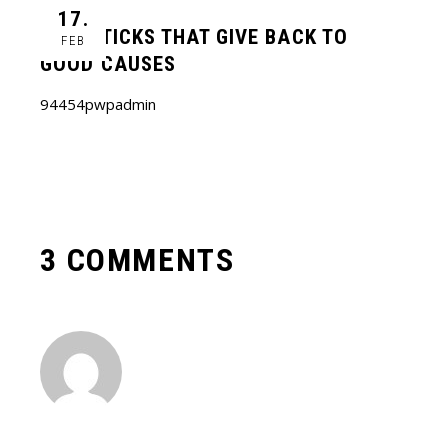
17.
5 LIPSTICKS THAT GIVE BACK TO
FEB
GOOD CAUSES
94454pwpadmin
3 COMMENTS