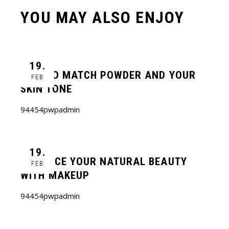
YOU MAY ALSO ENJOY
19.
HOW TO MATCH POWDER AND YOUR
FEB
SKIN TONE
94454pwpadmin
19.
ENHANCE YOUR NATURAL BEAUTY
FEB
WITH MAKEUP
94454pwpadmin