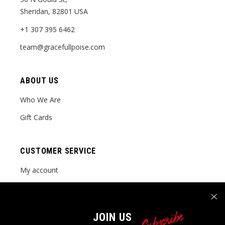
Sheridan, 82801 USA
+1 307 395 6462
team@gracefullpoise.com
ABOUT US
Who We Are
Gift Cards
CUSTOMER SERVICE
My account
Order tracking
FAQ Page
Subscribe
JOIN US
Contact Us